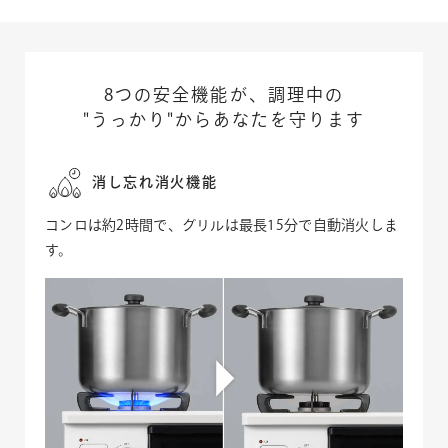
グリル専用お掃除スポンジ
スポンジ。
フィルム素材が汚れを絡めとり、焼き網のコゲ汚れをゴッ
一緒に購入する
528
円 (税込)
ソリ落とします。
焼き網やグリル皿などグリル部品のお手入れのための専用
8つの安全機能が、調理中の
スポンジ。
"うっかり"からあなたを守ります
フィルム素材が汚れを絡めとり、焼き網のコゲ汚れをゴッ
ソリ落とします。
消し忘れ消火機能
コンロは約2時間で、グリルは最長15分で自動消火しま
す。
ご希望のカラーを選択してください。
「一緒に購入する」にも同時にチェックが入ります。
ご希望のカラーを選択してください。
ネイビー
「一緒に購入する」にも同時にチェックが入ります。