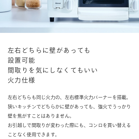
19,800
ピンクゴールド
円（税込）
自動炊飯機能対応。
自動炊飯機能対応。
【炊飯容量】白米：3合 炊き込みご飯：2合 全がゆ：0.5合
【炊飯容量】白米：3合 炊き込みご飯：2合 全がゆ：0.5合
16%OFF
左強火力タイプ
左強火力タイプ
【サイズ】高さ21.1×幅29.0×奥行20.2（cm）
【サイズ】高さ21.1×幅29.0×奥行20.2（cm）
18,000
円（税抜）
期間：8月31日（月）14:59まで
23,580
円（税込）
左右どちらに壁があっても
21,436
円（税抜）
設置可能
間取りを気にしなくてもいい
一緒に購入する
火力仕様
ホワロ C
シャンパングレージュ
左右どちらも同じ火力の、左右標準火力バーナーを搭載。
狭いキッチンでどちらかに壁があっても、強火でうっかり
一緒に購入する
一緒に購入する
グリルディッシュ（2枚組）
壁を焦がすことはありません。
お引越しで間取りが変わった際にも、コンロを買い替える
2,354
円 (税込)
ことなく使用できます。