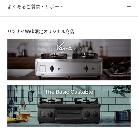
よくあるご質問・サポート
リンナイWeb限定オリジナル商品
ホワロ
ホワロ C
ホワロ C plus
選択
選択
選択
つまみカラー：
強火力バーナー：
強火力バーナー：
商品
商品
商品
ガス種：
ガス種：
ガス種：