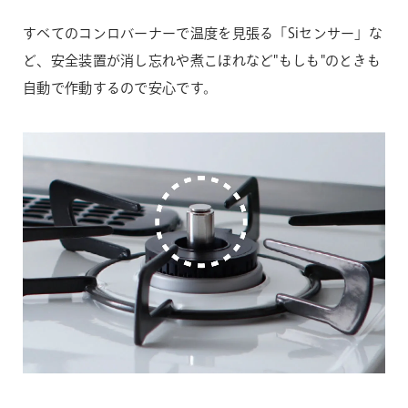
サクラ
すべてのコンロバーナーで温度を見張る「Siセンサー」な
グレイ×ブラック
ど、安全装置が消し忘れや煮こぼれなど"もしも"のときも
ミルクティー
自動で作動するので安心です。
コンロすきまラック
ベージュ×ブラウン
3,300
円 (税込)
50,300
モカ
円（税込）
ガステーブルの後ろと壁の間のすき間に落ちてしまうクズやカ
カラーは1色のみ選択可
13%OFF
ス、ホコリ、飛び散る油汚れをしっかりガードします。
ブルーベリー
45,727
円（税抜）
一緒に購入する
期間：8月31日（月）14:59まで
カラーは1色のみ選択可
58,380
円（税込）
53,073
円（税抜）
一緒に購入する
グリル専用お掃除スポンジ
528
円 (税込)
焼き網やグリル皿などグリル部品のお手入れのための専用