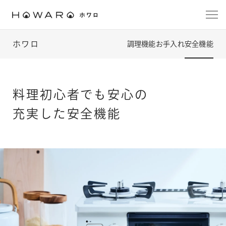
ガス種を選択してください
ガス種を選択してください
ガス種を選択してください
つまみのカラーを
強火力バーナーの
強火力バーナーの
ご希望の商品を
関連グッズも
関連グッズも
関連グッズも
ホワロ
調理機能
お手入れ
安全機能
ご一緒にいかがですか？
ご一緒にいかがですか？
ご一緒にいかがですか？
位置を選択してください
位置を選択してください
選択してください
選択してください
都市ガス（12A・13A）
都市ガス（12A・13A）
都市ガス（12A・13A）
一緒に購入される場合は「一緒に購入する」にチェック
一緒に購入される場合は「一緒に購入する」にチェック
一緒に購入される場合は「一緒に購入する」にチェック
料理初心者でも安心の
ホワロ
ホワイト
右強火力タイプ
右強火力タイプ
を入れてください。
を入れてください。
を入れてください。
充実した安全機能
関連グッズのお届けはコンロ本体とは別となります
関連グッズのお届けはコンロ本体とは別となります
関連グッズのお届けはコンロ本体とは別となります
プロパンガス（LPガス）
プロパンガス（LPガス）
プロパンガス（LPガス）
クッキングプレート60M
3合炊き炊飯釜
3合炊き炊飯釜
ガス種間違いによる返品・交換はお受けできません。
ガス種間違いによる返品・交換はお受けできません。
ガス種間違いによる返品・交換はお受けできません。
設置場所の【ガス種】をよくお確かめください。
設置場所の【ガス種】をよくお確かめください。
設置場所の【ガス種】をよくお確かめください。
「つつみ炊きKAMADO」
「つつみ炊きKAMADO」
3,740
円 (税込)
14,300
14,300
円 (税込)
円 (税込)
グリル焼き網の上で使える調理専用プレート。トースト、野菜の
グリル、クッキー、冷凍食品などの調理をするときに便利です。
直火でふっくら炊き上げる3合炊きの炊飯釜。二重構造・かまど炊
直火でふっくら炊き上げる3合炊きの炊飯釜。二重構造・かまど炊
き仕様となっています。
き仕様となっています。