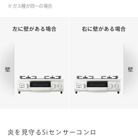
魚焼きグリルでも安心して使える耐熱500℃のグラタン
ピュアステンレスクリーナー
ガス種が同一の場合
グリルミトンミニ（2枚1組）
皿。
2,068
オーブン、電子レンジはもちろん、トースターにも対応し
1,683
円 (税込)
円 (税込)
ます。
38,300
円（税込）
黄ばみ、変色などステンレスごとくやバーナーキャップに汚れが
グリル料理に便利なミトン。熱々の料理を食卓へ安心して
グレーメタリック
付いてしまったときの強い味方。
14%OFF
運べます。内部に断熱ウレタンを使用しているので熱さが
すっきりと汚れが落ち、美しいツヤがよみがえります。
伝わりにくい設計。
34,818
円（税抜）
期間：8月31日（月）14:59まで
44,880
円（税込）
40,800
円（税抜）
画像はイメージです
ホワロ C plus
ご希望のカラーを選択してください。
「一緒に購入する」にも同時にチェックが入ります。
ご希望のカラーを選択してください。
炎を見守るSiセンサーコンロ
一緒に購入する
「一緒に購入する」にも同時にチェックが入ります。