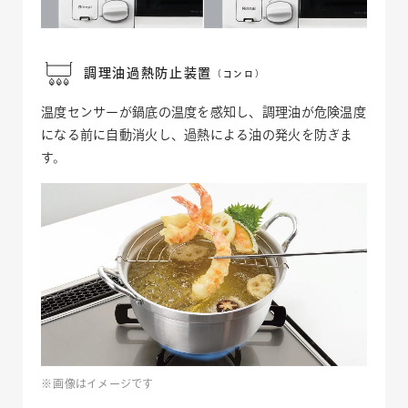
ナチュラルホワイト
ネイビー
調理油過熱防止装置
（コンロ）
ダークグレイ
温度センサーが鍋底の温度を感知し、調理油が危険温度
ナチュラルホワイト
になる前に自動消火し、過熱による油の発火を防ぎま
す。
グレージュ
ダークグレイ
カラーは1色のみ選択可
グレージュ
一緒に購入する
カラーは1色のみ選択可
一緒に購入する
画像はイメージです